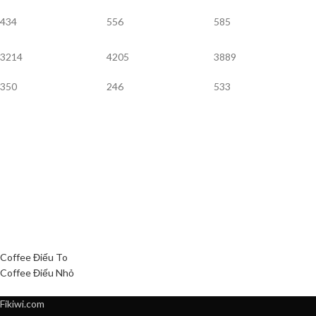
434
556
585
3214
4205
3889
350
246
533
Coffee Điếu To
Coffee Điếu Nhỏ
Fikiwi.com