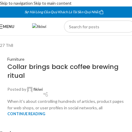
Skip to navigation
Skip to main content
Sự Hài Lòng Của Quý Khách Là Tài Sản Quý Nhất
MENU
27
Th8
Furniture
Collar brings back coffee brewing
ritual
Posted by
fikiwi
When it's about controlling hundreds of articles, product pages
for web shops, or user profiles in social networks, all
CONTINUE READING