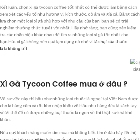
Kết luận, chọn xì gà tycoon coffee tốt nhất có thể được làm bằng cách
xem xét các yếu tố như hương vị, kích thước, độ ẩm và giá cả. Bằng cách
lựa chọn một loại xì gà phù hợp với nhu cầu của bạn, bạn sẽ có trải
nghiệm thưởng thức tuyệt vời nhất. Hãy nhớ rằng, bạn cũng nên kiểm
tra các nhãn hiệu khác nhau để tìm ra những loại xì gà tốt nhất cho
bạn.Hút xì gà không nên quá lạm dụng nó nhé vì
tác hại của thuốc
lá
là
không tốt
cig
Xì Gà Tycoon Coffee mua ở đâu ?
Về sự việc này thì hầu như những loại thuốc lá ngoại tại Việt Nam được
cho là hàng cấm và rất khó nhập khẩu về.Hầu như hàng đều là xách tay
về.Vì thế để có được những loại thuốc lá ngon về thì thật sự khá khó
khăn.
Nếu quý khách hàng muốn tìm mua mà không biết tìm ở đâu hãy liên hệ
ngay cho bên em.
Fikiwi
luôn muốn phục vụ quý khách nhanh nhất và tốt