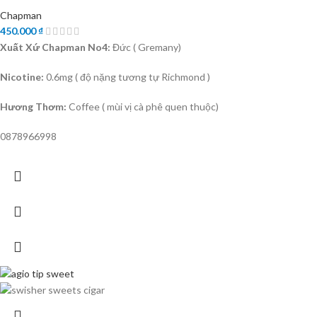
Chapman
450.000
₫
Xuất Xứ Chapman No4:
Đức ( Gremany)
Nicotine:
0.6mg ( độ nặng tương tự Richmond )
Hương Thơm:
Coffee ( mùi vị cà phê quen thuộc)
0878966998