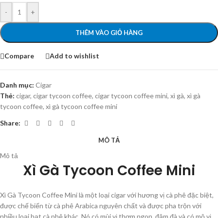
-
+
THÊM VÀO GIỎ HÀNG
Compare
Add to wishlist
Danh mục:
Cigar
Thẻ:
cigar
,
cigar tycoon coffee
,
cigar tycoon coffee mini
,
xì gà
,
xì gà
tycoon coffee
,
xì gà tycoon coffee mini
Share:
MÔ TẢ
Mô tả
Xì Gà Tycoon Coffee Mini
Xì Gà Tycoon Coffee Mini là một loại cigar với hương vị cà phê đặc biệt,
được chế biến từ cà phê Arabica nguyên chất và được pha trộn với
nhiều loại hạt cà phê khác. Nó có mùi vị thơm ngon, đậm đà và có mộ vị