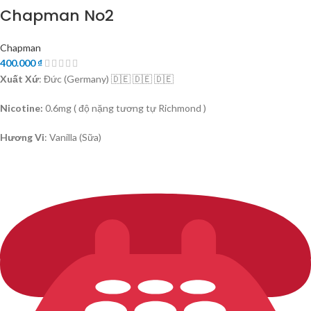
Chapman No2
Chapman
400.000
₫
Xuất Xứ
: Đức (Germany) 🇩🇪 🇩🇪 🇩🇪
Nicotine:
0.6mg ( độ nặng tương tự Richmond )
Hương Vi
: Vanilla (Sữa)