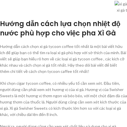
xì gà
Hướng dẫn cách lựa chọn nhiệt độ
nước phù hợp cho việc pha Xì Gà
Hướng dẫn cách chọn xì gà tycoon coffee tốt nhất là một bài viết hữu
ích để giúp bạn có thể tìm ra loại xì gà phù hợp với sở thích của mình. Bài
viết sẽ giúp bạn hiểu rõ hơn về các loại xì gà tycoon coffee , các kích cỡ
khác nhau và cách chọn xì gà tốt nhất. Hãy theo dõi bài viết để biết
thêm chi tiết về cách chọn tycoon caffee tốt nhất!
Khi chọn cigar tycoon coffee, có nhiều yếu tố cần xem xét. Đầu tiên,
người dùng cần phải xem xét hương vị của xì gà. Hương vị của Swisher
Sweets là một hương vị thơm ngon và béo béo, với một chút đậm đà của
hương thơm của thuốc lá. Người dùng cũng cần xem xét kích thước của
xì gà. Xì gà Swisher Sweets có kích thước lớn hơn so với các loại xì gà
khác, với chiều dài lên đến 8 inch.
Ngoài ra, người dùng cũng cần xem xét chất liệu sử dụng cho xì gà.