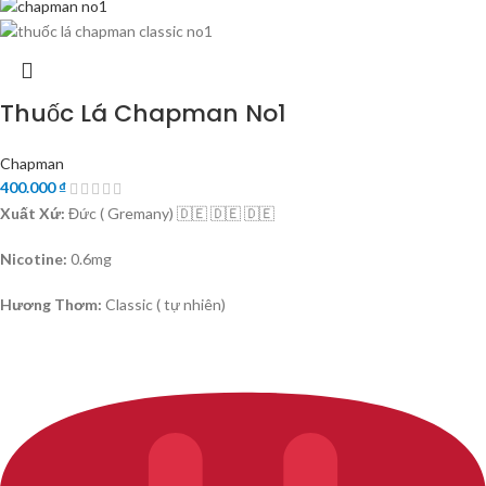
Thuốc Lá Chapman No1
Chapman
400.000
₫
Xuất Xứ:
Đức ( Gremany) 🇩🇪 🇩🇪 🇩🇪
Nicotine:
0.6mg
Hương Thơm:
Classic ( tự nhiên)