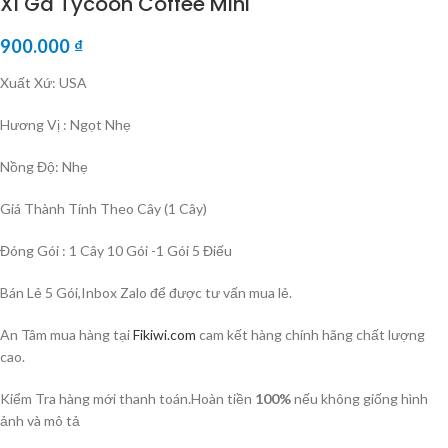
Xì Gà Tycoon Coffee Mini
900.000
₫
Xuất Xứ: USA
Hương Vị : Ngọt Nhẹ
Nồng Độ: Nhẹ
Giá Thành Tính Theo Cây (1 Cây)
Đóng Gói : 1 Cây 10 Gói -1 Gói 5 Điếu
Bán Lẻ 5 Gói,Inbox Zalo để được tư vấn mua lẻ.
An Tâm mua hàng tại
Fikiwi.com
cam kết hàng chính hãng chất lượng
cao.
Kiểm Tra hàng mới thanh toán.Hoàn tiền
100%
nếu không giống hình
ảnh và mô tả