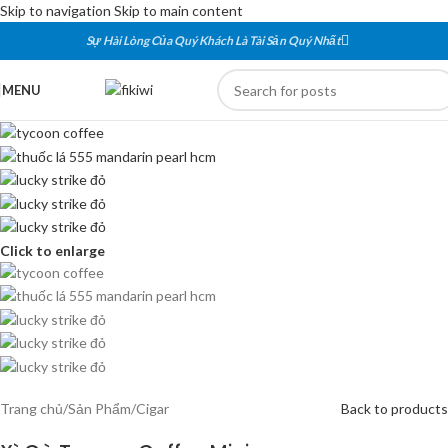
Skip to navigation
Skip to main content
Sự Hài Lòng Của Quý Khách Là Tài Sản Quý Nhất
MENU
Click to enlarge
Trang chủ
/
Sản Phẩm
/
Cigar
Back to products