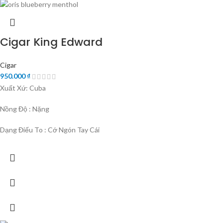
Cigar King Edward
Cigar
950.000
₫
Xuất Xứ: Cuba
Nồng Độ : Nặng
Dạng Điếu To : Cớ Ngón Tay Cái