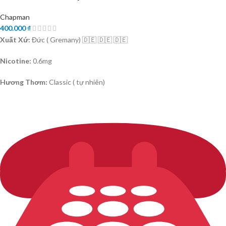
Chapman
400.000
₫
Xuất Xứ:
Đức ( Gremany) 🇩🇪 🇩🇪 🇩🇪
Nicotine:
0.6mg
Hương Thơm:
Classic ( tự nhiên)