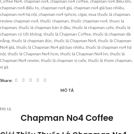
Coffee No4
,
chapman no4
,
chapman no4 coffee
,
chapman no4 điếu lớn
,
chapman no4 điếu to
,
chapman no4 giá
,
chapman no4 giá bao nhiêu
,
chapman no4 hà nội
,
chapman no4 tphcm
,
cigar
,
mua thuốc lá chapman
,
review chapman no4
,
thuốc chapman
,
thuốc chapman no4
,
thuoc la
chapman
,
thuốc lá chapman bán ở đâu
,
thuốc lá chapman cafe
,
thuốc lá
chapman có tốt không
,
thuốc lá Chapman Coffee
,
thuốc lá chapman đà
nẵng
,
thuốc lá chapman đức
,
thuốc lá Chapman No4
,
thuốc lá Chapman
No4 giả
,
thuốc lá Chapman No4 giá bao nhiêu
,
thuốc lá chapman no4 hà
nội
,
thuốc lá Chapman No4 hcm
,
thuốc lá Chapman No4 hn
,
thuốc lá
Chapman No4 rewier
,
thuốc lá chapman vị cafe
,
thuốc lá thơm chapman
,
xì gà
Share:
MÔ TẢ
Mô tả
Chapman No4 Coffee