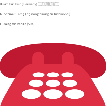
Xuất Xứ
: Đức (Germany) 🇩🇪 🇩🇪 🇩🇪
Nicotine:
0.6mg ( độ nặng tương tự Richmond )
Hương Vi
: Vanilla (Sữa)