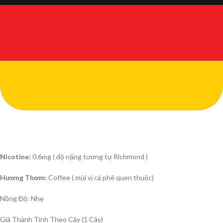
Nicotine:
0.6mg ( độ nặng tương tự Richmond )
Hương Thơm:
Coffee ( mùi vị cà phê quen thuộc)
Nồng Độ: Nhẹ
Giá Thành Tính Theo Cây (1 Cây)