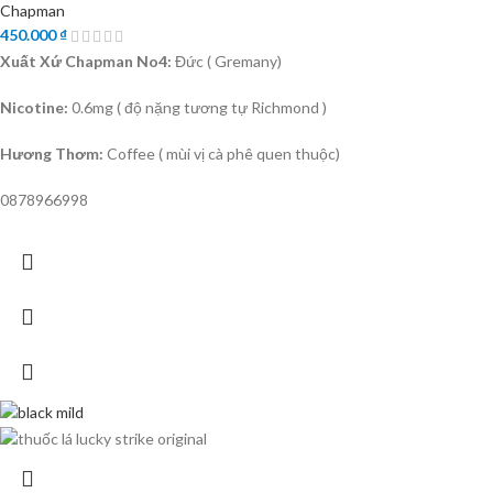
Chapman
450.000
₫
Xuất Xứ Chapman No4:
Đức ( Gremany)
Nicotine:
0.6mg ( độ nặng tương tự Richmond )
Hương Thơm:
Coffee ( mùi vị cà phê quen thuộc)
0878966998