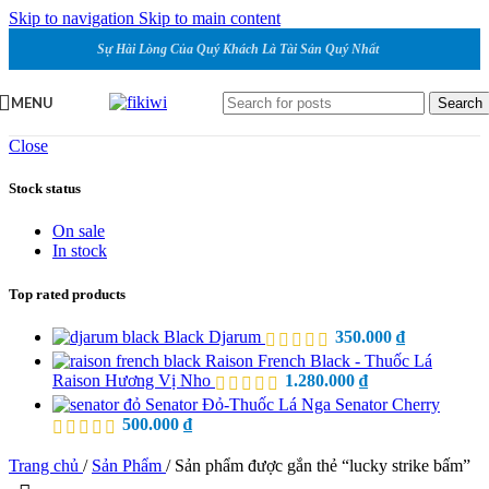
Skip to navigation
Skip to main content
Sự Hài Lòng Của Quý Khách Là Tài Sản Quý Nhất
MENU
Search
Close
Stock status
On sale
In stock
Top rated products
Black Djarum
350.000
₫
Raison French Black - Thuốc Lá
Raison Hương Vị Nho
1.280.000
₫
Senator Đỏ-Thuốc Lá Nga Senator Cherry
500.000
₫
Trang chủ
/
Sản Phẩm
/
Sản phẩm được gắn thẻ “lucky strike bấm”