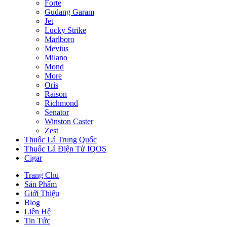
Forte
Gudang Garam
Jet
Lucky Strike
Marlboro
Mevius
Milano
Mond
More
Oris
Raison
Richmond
Senator
Winston Caster
Zest
Thuốc Lá Trung Quốc
Thuốc Lá Điện Tử IQOS
Cigar
Trang Chủ
Sản Phẩm
Giới Thiệu
Blog
Liên Hệ
Tin Tức