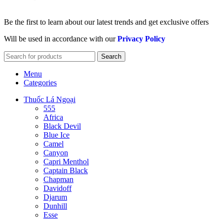
Be the first to learn about our latest trends and get exclusive offers
Will be used in accordance with our
Privacy Policy
Search
Menu
Categories
Thuốc Lá Ngoại
555
Africa
Black Devil
Blue Ice
Camel
Canyon
Capri Menthol
Captain Black
Chapman
Davidoff
Djarum
Dunhill
Esse