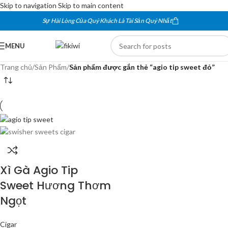
Skip to navigation
Skip to main content
Sự Hài Lòng Của Quý Khách Là Tài Sản Quý Nhất
MENU
Trang chủ
/
Sản Phẩm
/
Sản phẩm được gắn thẻ “agio tip sweet đỏ”
Xì Gà Agio Tip
Sweet Hương Thơm
Ngọt
Cigar