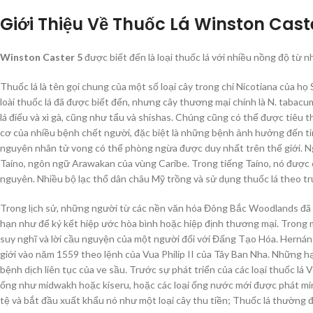
Giới Thiệu Về Thuốc Lá Winston Cast
Winston Caster 5
được biết đến là loại thuốc lá với nhiều nồng độ từ
Thuốc lá là tên gọi chung của một số loại cây trong chi Nicotiana của h
loài thuốc lá đã được biết đến, nhưng cây thương mại chính là N. taba
lá điếu và xì gà, cũng như tẩu và shishas. Chúng cũng có thể được tiêu t
cơ của nhiều bệnh chết người, đặc biệt là những bệnh ảnh hưởng đến tim
nguyên nhân tử vong có thể phòng ngừa được duy nhất trên thế giới. Ngu
Taíno, ngôn ngữ Arawakan của vùng Caribe. Trong tiếng Taíno, nó được ch
nguyên. Nhiều bộ lạc thổ dân châu Mỹ trồng và sử dụng thuốc lá theo t
Trong lịch sử, những người từ các nền văn hóa Đông Bắc Woodlands đã đ
hạn như để ký kết hiệp ước hòa bình hoặc hiệp định thương mại. Trong
suy nghĩ và lời cầu nguyện của một người đối với Đấng Tạo Hóa. Hernán
giới vào năm 1559 theo lệnh của Vua Philip II của Tây Ban Nha. Những h
bệnh dịch liên tục của ve sầu. Trước sự phát triển của các loại thuốc lá V
ống như midwakh hoặc kiseru, hoặc các loại ống nước mới được phát mi
tệ và bắt đầu xuất khẩu nó như một loại cây thu tiền; Thuốc lá thường đ