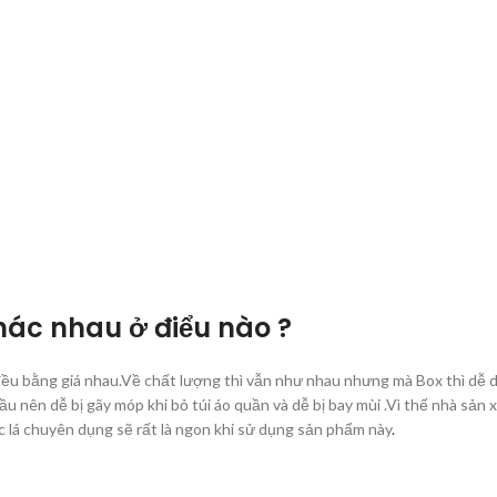
hác nhau ở điểu nào ?
i đều bằng giá nhau.Về chất lượng thì vẫn như nhau nhưng mà Box thì dễ
đầu nên dễ bị gãy móp khi bỏ túi áo quần và dễ bị bay mùi .Vì thế nhà sản
 lá chuyên dụng sẽ rất là ngon khi sử dụng sản phẩm này
.