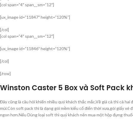
[col span=”4″ span__sm=”12″]
[ux_image id=”11847″ height=”120%”]
[/col]
[col span=”4″ span__sm=”12″]
[ux_image id=”11846″ height=”120%”]
[/col]
[/row]
Winston Caster 5 Box và Soft Pack k
Đây cũng là câu hỏi khiến nhiều quý khách thắc mắc,Về giá cả thì cả ha
mùi.Còn soft pack thì là dạng gói mềm kiểu cổ điển thời xưa,gói giấy xé 
ngon hơn.Nếu Dùng loại soft thì quý khách nên mua một hộp đựng thuốc