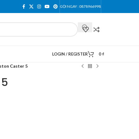
GỌI NGAY : 0878966998
LOGIN / REGISTER
0
₫
ston Caster 5
 5