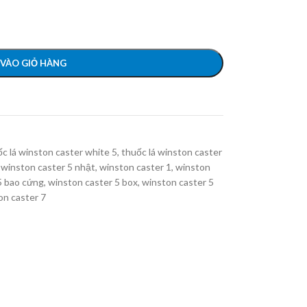
VÀO GIỎ HÀNG
ốc lá winston caster white 5
,
thuốc lá winston caster
 winston caster 5 nhật
,
winston caster 1
,
winston
5 bao cứng
,
winston caster 5 box
,
winston caster 5
on caster 7