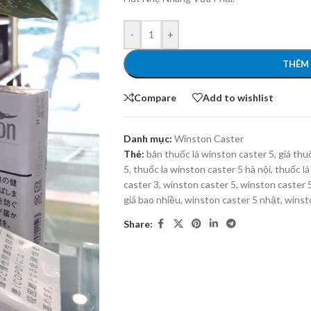
-
+
THÊM 
Compare
Add to wishlist
Danh mục:
Winston Caster
Thẻ:
bán thuốc lá winston caster 5
,
giá thu
5
,
thuốc la winston caster 5 hà nội
,
thuốc lá
caster 3
,
winston caster 5
,
winston caster 
giá bao nhiều
,
winston caster 5 nhật
,
winst
Share: