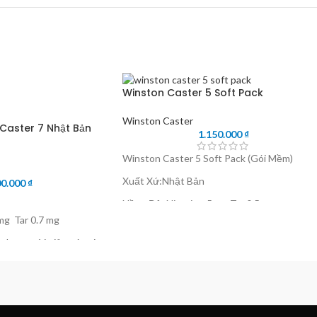
Winston Caster 5 Soft Pack
Winston Caster
Caster 7 Nhật Bản
1.150.000
₫
Winston Caster 5 Soft Pack (Gói Mềm)
Xuất Xứ:Nhật Bản
00.000
₫
Nồng Độ: Nicotine:5mg Tar 0.5mg
mg Tar 0.7 mg
Hút Nhẹ Nhàng Vừa Phải.
cho người giảm và cai
 Cây (1 Cây)
Gói -1 Gói 20 Điếu