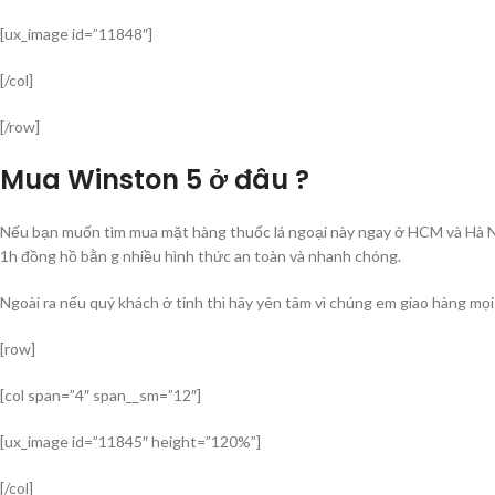
[ux_image id=”11848″]
[/col]
[/row]
Mua Winston 5 ở đâu ?
Nếu bạn muốn tìm mua mặt hàng thuốc lá ngoại này ngay ở HCM và Hà Nộ
1h đồng hồ bằn g nhiều hình thức an toàn và nhanh chóng.
Ngoài ra nếu quý khách ở tỉnh thì hãy yên tâm vì chúng em giao hàng mọi
[row]
[col span=”4″ span__sm=”12″]
[ux_image id=”11845″ height=”120%”]
[/col]