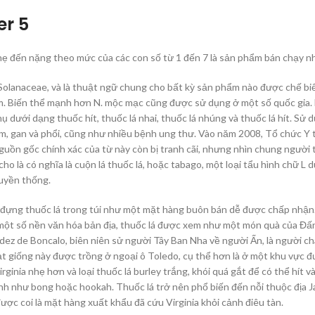
er 5
 nhẹ đến nặng theo mức của các con số từ 1 đến 7 là sản phẩm bán chạy 
ọ Solanaceae, và là thuật ngữ chung cho bất kỳ sản phẩm nào được chế bi
cum. Biến thể mạnh hơn N. mộc mạc cũng được sử dụng ở một số quốc gia.
hụ dưới dạng thuốc hít, thuốc lá nhai, thuốc lá nhúng và thuốc lá hít. S
, gan và phổi, cũng như nhiều bệnh ung thư. Vào năm 2008, Tổ chức Y tế
ồn gốc chính xác của từ này còn bị tranh cãi, nhưng nhìn chung người t
o là có nghĩa là cuộn lá thuốc lá, hoặc tabago, một loại tẩu hình chữ L
ruyền thống.
ựng thuốc lá trong túi như một mặt hàng buôn bán dễ được chấp nhận. N
 một số nền văn hóa bản địa, thuốc lá được xem như một món quà của Đấ
dez de Boncalo, biên niên sử người Tây Ban Nha về người Ấn, là người c
ạt giống này được trồng ở ngoại ô Toledo, cụ thể hơn là ở một khu vực đ
irginia nhẹ hơn và loại thuốc lá burley trắng, khói quá gắt để có thể hít 
nh như bong hoặc hookah. Thuốc lá trở nên phổ biến đến nỗi thuộc địa 
ược coi là mặt hàng xuất khẩu đã cứu Virginia khỏi cảnh điêu tàn.