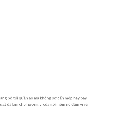
 dàng bỏ túi quần áo mà không sợ cấn móp hay bay
 xuất đã làm cho hương vị của gói mềm nó đậm vị và