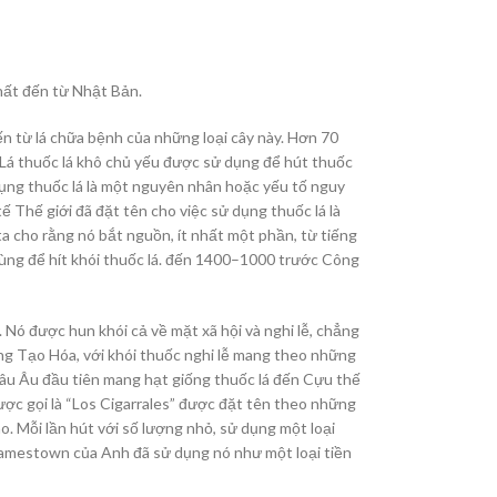
nhất đến từ Nhật Bản.
ến từ lá chữa bệnh của những loại cây này. Hơn 70
 Lá thuốc lá khô chủ yếu được sử dụng để hút thuốc
ử dụng thuốc lá là một nguyên nhân hoặc yếu tố nguy
 Thế giới đã đặt tên cho việc sử dụng thuốc lá là
a cho rằng nó bắt nguồn, ít nhất một phần, từ tiếng
 dùng để hít khói thuốc lá. đến 1400–1000 trước Công
ó được hun khói cả về mặt xã hội và nghi lễ, chẳng
ng Tạo Hóa, với khói thuốc nghi lễ mang theo những
hâu Âu đầu tiên mang hạt giống thuốc lá đến Cựu thế
ược gọi là “Los Cigarrales” được đặt tên theo những
vào. Mỗi lần hút với số lượng nhỏ, sử dụng một loại
Jamestown của Anh đã sử dụng nó như một loại tiền