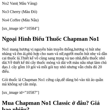
No2 Vani( Màu Vàng)
No3 Cherry (Màu Đỏ)
No4 Coffee (Màu Nâu)
[ux_image id=”10584″]
Ngoại Hình Điếu Thuốc Chapman No1
No1 mang hương vị nguyên bản truyền thống,hương vị hút nhẹ
nhàng và êm ái,phù hợp cho nam và nữ,người muốn hút nhẹ và dần
cai thuốc lá.Thiết kế vô cùng sang trọng và tao nhã,điếu thuốc nhỏ
dài.Về thiết kế thì cây thuốc mỏng và dài với màu nâu nhạt làm chủ
đạo.1 cây gồm 10 gói và mỗi gói tuy nhỏ nhưng vẫn chứa đủ 20
điếu.
Gói thuốc lá Chapman No1 cứng cáp,dễ dàng bỏ vào túi áo quần
mà không sợ cấn móp.
[ux_image id=”10587″]
Mua Chapman No1 Classic ở đâu? Giá
bao nhiêu?