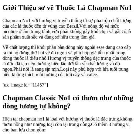
Giới Thiệu sơ về Thuốc Lá Chapman No1
Chapman No1 với hương vị truyền thống từ sự pha trộn chất lượng
của các lá thuốc đến từ vùng cao Brazil.Với nồng độ và mức
nicotine ở tầm trung bình,vừa phải không gây khó chịu và gắt cổ,là
sản phẩm xuất sắc và đáng sở hữu trong tầm giá.
Về chất lượng thì khỏi phản bàn,dòng này ngoài esse dạng cao cấp
ra thì nó đứng thứ hai về độ ngon và phù hợp giá tiền nhất trong
dòng thuốc lá điếu nhỏ.Hương vị truyền thống đặc trưng của thuốc
lá đức đã tạo nên thương hiệu lâu đời lẫn về chất lượng và độ
ngon,Phải nói là sang sịn mịn.Loại này phù hợp với lứa tuổi trung
niên không thích mùi hương của trái cây và cafee.
[ux_image id=”11457″]
Chapman Classic No1 có thơm như những
dòng tương tự không?
Hiện tại chapman no1 là loại với hương vị thuốc lá đặc trưng,không
thơm nồng như những loại còn lại trong dòng.Có thêm 3 hương vị
cho bạn lựa chọn gồm: