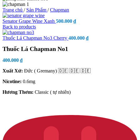
Trang chủ
/
Sản Phẩm
/
Chapman
Senator Grape Wine Xanh
500.000
₫
Back to products
Thuốc Lá Chapman No3 Cherry
400.000
₫
Thuốc Lá Chapman No1
400.000
₫
Xuất Xứ:
Đức ( Gremany) 🇩🇪 🇩🇪 🇩🇪
Nicotine:
0.6mg
Hương Thơm:
Classic ( tự nhiên)