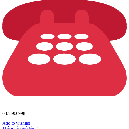
0878966998
Add to wishlist
Thêm vào giỏ hàng