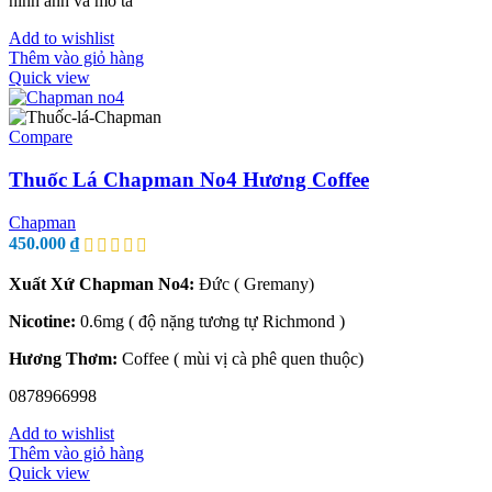
hình ảnh và mô tả
Add to wishlist
Thêm vào giỏ hàng
Quick view
Compare
Thuốc Lá Chapman No4 Hương Coffee
Chapman
450.000
₫
Xuất Xứ Chapman No4:
Đức ( Gremany)
Nicotine:
0.6mg ( độ nặng tương tự Richmond )
Hương Thơm:
Coffee ( mùi vị cà phê quen thuộc)
0878966998
Add to wishlist
Thêm vào giỏ hàng
Quick view