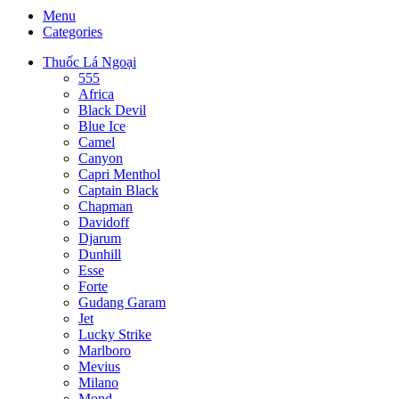
Menu
Categories
Thuốc Lá Ngoại
555
Africa
Black Devil
Blue Ice
Camel
Canyon
Capri Menthol
Captain Black
Chapman
Davidoff
Djarum
Dunhill
Esse
Forte
Gudang Garam
Jet
Lucky Strike
Marlboro
Mevius
Milano
Mond