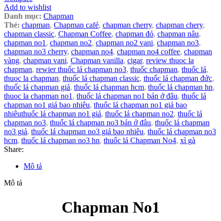
Add to wishlist
Danh mục:
Chapman
Thẻ:
chapman
,
Chapman café
,
chapman cherry
,
chapman chery
,
chapman classic
,
Chapman Coffee
,
chapman đỏ
,
chapman nâu
,
chapman no1
,
chapman no2
,
chapman no2 vani
,
chapman no3
,
chapman no3 cherry
,
chapman no4
,
chapman no4 coffee
,
chapman
vàng
,
chapman vani
,
Chapman vanilla
,
cigar
,
review thuoc la
chapman
,
rewier thuốc lá chapman no3
,
thuốc chapman
,
thuốc lá
,
thuoc la chapman
,
thuốc lá chapman classic
,
thuốc lá chapman đức
,
thuốc lá chapman giá
,
thuốc lá chapman hcm
,
thuốc lá chapman hn
,
thuoc la chapman no1
,
thuốc lá chapman no1 bán ở đâu
,
thuốc lá
chapman no1 giá bao nhiêu
,
thuốc lá chapman no1 giá bao
nhiêuthuốc lá chapman no1 giả
,
thuốc lá chapman no2
,
thuốc lá
chapman no3
,
thuốc lá chapman no3 bán ở đâu
,
thuốc lá chapman
no3 giả
,
thuốc lá chapman no3 giá bao nhiêu
,
thuốc lá chapman no3
hcm
,
thuốc lá chapman no3 hn
,
thuốc lá Chapman No4
,
xì gà
Share:
Mô tả
Mô tả
Chapman No1