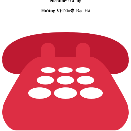
Nicotine
: 0.4 mg
Hương Vị
:Dâu🍓 Bạc Hà