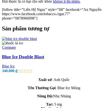
Hút thuốc lá có hại cho sức khỏe
không ít thì nhiều
.
[follow title=”Liên Hệ Ngay” style=”fill” facebook=”An Nguyễn
https://www.facebook.com/tobacco.cigar.77″
phone=”0878966998″]
Sản phẩm tương tự
Compare
Blue Ice Double Blast
Blue Ice
340.000
₫
Xuất xứ
: Anh Quốc
Tên Thường Gọi
: Blue Ice Mỏng
Nồng Độ:
Nhẹ Nhàng
Tar:
5 mg