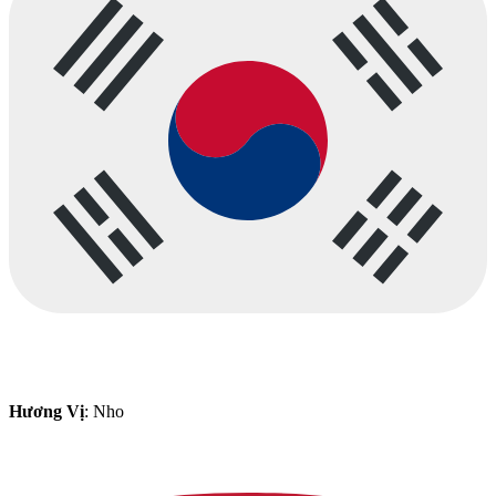
Hương Vị
: Nho