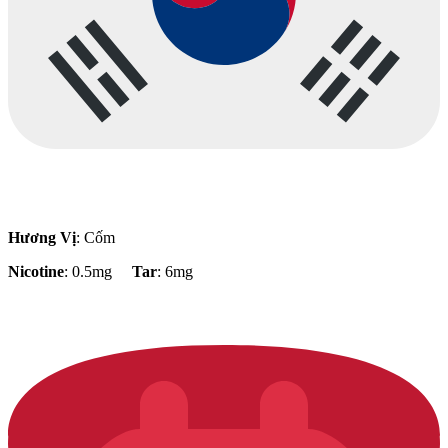
Hương Vị
: Cốm
Nicotine
: 0.5mg
Tar
: 6mg