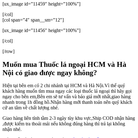
[ux_image id=”11459″ height=”100%”]
[/col]
[col span=”4″ span__sm=”12″]
[ux_image id=”11456″ height=”100%”]
[/col]
[/row]
Muốn mua Thuốc lá ngoại HCM và Hà
Nội có giao được ngay không?
Hiện tại bên em có 2 chi nhánh tại HCM và Hà Nội.Vì thế quý
khách hàng muốn tìm mua ngay các loại thuốc lá ngoại thì hãy gọi
ngay cho bên em,Bên em sẽ tư vấn và báo giá mới nhất,giao hàng
nhanh trong 1h đồng hồ.Nhận hàng mới thanh toán nên quý khách
cứ an tâm về chất lượng nhé.
Giao hàng liên tỉnh tầm 2-3 ngày tùy khu vực,Ship COD nhận hàng
,được kiểm tra thoải mái nếu không đúng hàng thì trả lại không
nhận nhé.