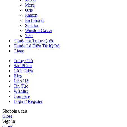
More
Oris
Raison
Richmond
Senator
Winston Caster
Zest
Thuốc Lá Trung Quốc
Thuốc Lá Điện Tử IQOS
Cigar
Trang Chủ
Sản Phẩm
Giới Thiệu
Blog
Liên Hệ
Tin Tức
Wishlist
Compare
Login / Register
Shopping cart
Close
Sign in
Close