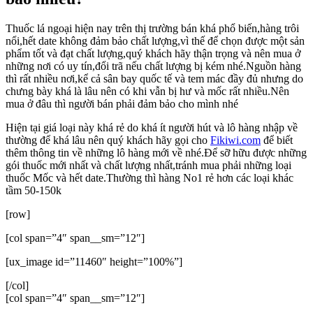
Thuốc lá ngoại hiện nay trên thị trường bán khá phổ biến,hàng trôi
nổi,hết date không đảm bảo chất lượng,vì thế để chọn được một sản
phẩm tốt và đạt chất lượng,quý khách hãy thận trọng và nên mua ở
những nơi có uy tín,đổi trã nếu chất lượng bị kém nhé.Nguồn hàng
thì rất nhiều nơi,kể cả sân bay quốc tế và tem mác đầy đủ nhưng do
chưng bày khá là lâu nên có khi vẫn bị hư và mốc rất nhiều.Nên
mua ở đâu thì người bán phải đảm bảo cho mình nhé
Hiện tại giá loại này khá rẻ do khá ít người hút và lô hàng nhập về
thường để khá lâu nên quý khách hãy gọi cho
Fikiwi.com
để biết
thêm thông tin về những lô hàng mới về nhé.Để sỡ hữu được những
gói thuốc mới nhất và chất lượng nhất,tránh mua phải những loại
thuốc Mốc và hết date.Thường thì hàng No1 rẻ hơn các loại khác
tầm 50-150k
[row]
[col span=”4″ span__sm=”12″]
[ux_image id=”11460″ height=”100%”]
[/col]
[col span=”4″ span__sm=”12″]