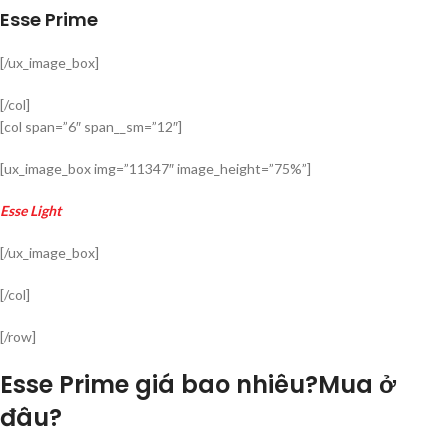
Esse Prime
[/ux_image_box]
[/col]
[col span=”6″ span__sm=”12″]
[ux_image_box img=”11347″ image_height=”75%”]
Esse Light
[/ux_image_box]
[/col]
[/row]
Esse Prime giá bao nhiêu?Mua ở
đâu?