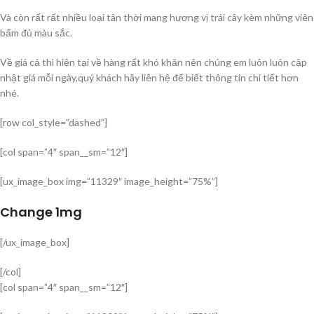
Và còn rất rất nhiều loại tân thời mang hương vị trái cây kèm những viên
bấm đủ màu sắc.
Về giá cả thì hiện tại về hàng rất khó khăn nên chúng em luôn luôn cập
nhật giá mỗi ngày,quý khách hãy liên hệ để biết thông tin chi tiết hơn
nhé.
[row col_style=”dashed”]
[col span=”4″ span__sm=”12″]
[ux_image_box img=”11329″ image_height=”75%”]
Change 1mg
[/ux_image_box]
[/col]
[col span=”4″ span__sm=”12″]