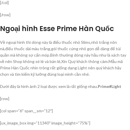
[/col]
[/row]
Ngoại hình Esse Prime Hàn Quốc
Về ngoại hình thì dòng này là điếu thuốc nhỏ Slims,nhỏ trắng nõn
nà,điếu thuốc dài màu trắng,gói thuốc cứng nhỏ gọn dễ dàng để túi
quần mà không sợ cấn móp.Bình thường dòng này hầu như là xách tay
về nên Shop không xé lẻ và bán lẻ,Xin Quý khách thông cảm.Mẫu mã
Prime Hàn Quốc nhìn trông rất giống dạng Light nên quý khách hãy
chọn và tìm kiếm kỹ lưỡng đúng loại mình cần nhé.
Dưới đây là hình ảnh 2 loại được xem là rất giống nhau.
Prime#Light
[row]
[col span=”6″ span__sm=”12″]
[ux_image_box img=”11340″ image_height=”75%”]