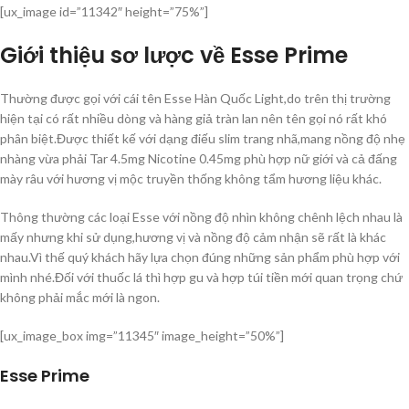
[ux_image id=”11342″ height=”75%”]
Giới thiệu sơ lược về Esse Prime
Thường được gọi với cái tên Esse Hàn Quốc Light,do trên thị trường
hiện tại có rất nhiều dòng và hàng giả tràn lan nên tên gọi nó rất khó
phân biệt.Được thiết kế với dạng điếu slim trang nhã,mang nồng độ nhẹ
nhàng vừa phải Tar 4.5mg Nicotine 0.45mg phù hợp nữ giới và cả đấng
mày râu với hương vị mộc truyền thống không tẩm hương liệu khác.
Thông thường các loại Esse với nồng độ nhìn không chênh lệch nhau là
mấy nhưng khi sử dụng,hương vị và nồng độ cảm nhận sẽ rất là khác
nhau.Vì thế quý khách hãy lựa chọn đúng những sản phẩm phù hợp với
mình nhé.Đối với thuốc lá thì hợp gu và hợp túi tiền mới quan trọng chứ
không phải mắc mới là ngon.
[ux_image_box img=”11345″ image_height=”50%”]
Esse Prime