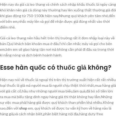
Hiện nay do giá cả leo thang và chính sách nhập khẩu thuốc lá ngày càng
khó khăn nên giá cả dòng này thường hay lên xuống thất thường.giá đôi
khi giao động từ 750-1500k hiện nay.Nhưng quý khách yên tâm nhé,đến
với bên em,nhấc máy lên và gọi để nhận được giá đúng nhất vào thời
điểm nhé.
Giá cả leo thang nên hầu hết trên thị trường rất ít đơn nhập loại này về
bán.Quý khách băn khoăn mua ở đâu?chỉ cần nhấc máy và gọi cho bên
em,bên em sẽ giao hàng tận nơi mà không cần phải đi đâu xa trong thời
kì nắng nóng và dịch bệnh hoành hành.
Esse hàn quốc có
thuốc giả
không?
Hiện nay nói về thuốc lá ngoại thì trên thị trường xuất hiện rất rất nhiều
loại thuốc lá giả mà người mua là người chịu thiệt thòi nhât,mua hàng giả
với giá cắt cổ,hầu như những người mua biếu,làm quà,đã bỏ số tiền lớn
ra mua mà biếu tặng dính ngay hàng giả thì thật không hay lắm.Những
sự việc mua phải hàng giả được quý khách than phiền khá nhiều.Không
sao,đến với
shop
em, quý khách sẽ được tư vấn kỹ hơn về hàng nào là
hàng giả,và cách nhận biêt,phân biệt hàng nội địa,hàng duty free