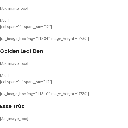
[/ux_image_box]
[/col]
[col span=”4″ span__sm=”12″]
[ux_image_box img=”11304″ image_height=”75%”]
Golden Leaf Đen
[/ux_image_box]
[/col]
[col span=”4″ span__sm=”12″]
[ux_image_box img=”11310″ image_height=”75%”]
Esse Trúc
[/ux_image_box]