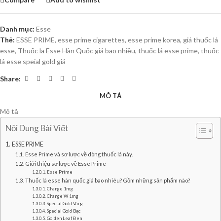
Danh mục:
Esse
Thẻ:
ESSE PRIME
,
esse prime cigarettes
,
esse prime korea
,
giá thuốc lá
esse
,
Thuốc la Esse Hàn Quốc giá bao nhiều
,
thuốc lá esse prime
,
thuốc
lá esse speial gold giá
Share:
MÔ TẢ
Mô tả
Nội Dung Bài Viết
ESSE PRIME
Esse Prime và sơ lược về dòng thuốc lá này.
Giới thiệu sơ lược về Esse Prime
Esse Prime
Thuốc lá esse hàn quốc giá bao nhiêu? Gồm những sản phẩm nào?
Change 1mg
Change W 1mg
Special Gold Vàng
Special Gold Bạc
Golden Leaf Đen